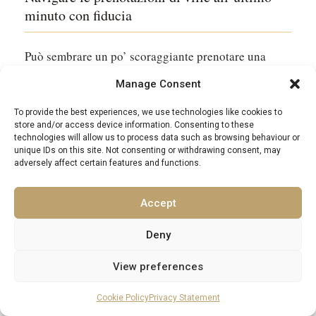
minuto con fiducia
Può sembrare un po’ scoraggiante prenotare una
villa di lusso all’ultimo minuto. Vuoi essere sicuro di
Manage Consent
fare un buon affare e che tutto sia come previsto. Si
To provide the best experiences, we use technologies like cookies to
tratta di sapere cosa cercare e avere un po’ di fiducia
store and/or access device information. Consenting to these
technologies will allow us to process data such as browsing behaviour or
nel processo.
unique IDs on this site. Not consenting or withdrawing consent, may
adversely affect certain features and functions.
Comprendere le politiche di prenotazione e
cancellazione
Accept
Prima di impegnarti, prenditi un momento per
Deny
leggere attentamente i termini e le condizioni di
View preferences
prenotazione. Questo è davvero importante,
soprattutto quando prenoti qualcosa all’ultimo
Cookie Policy
Privacy Statement