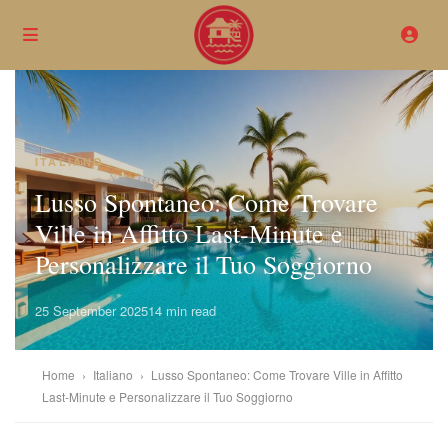
ITALIANO
Lusso Spontaneo: Come Trovare
Ville in Affitto Last-Minute e
Personalizzare il Tuo Soggiorno
25 September 2025
14 min read
Home
›
Italiano
›
Lusso Spontaneo: Come Trovare Ville in Affitto
Last-Minute e Personalizzare il Tuo Soggiorno