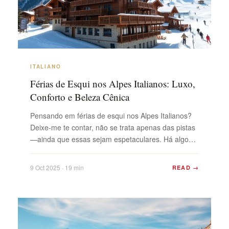
ITALIANO
Férias de Esqui nos Alpes Italianos: Luxo,
Conforto e Beleza Cênica
Pensando em férias de esqui nos Alpes Italianos?
Deixe-me te contar, não se trata apenas das pistas
—ainda que essas sejam espetaculares. Há algo
especial em acordar com picos nevados ao fundo,
pegar um café em um chalé aconchegante e
9 Oct 2025 · 19 min
READ →
passar o dia descendo pistas ensolaradas. E
quando o dia termina, sempre há uma boa
refeição, ...