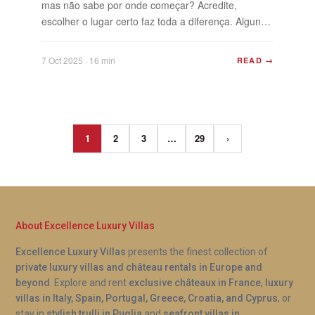
mas não sabe por onde começar? Acredite,
escolher o lugar certo faz toda a diferença. Alguns
resorts oferecem muitas pistas suaves, teleféricos
fáceis e instrutores amigáveis, enquanto outros
7 Oct 2025 · 16 min
READ →
podem ser um pouco intimidantes para novatos. Os
melhores destinos de esqui para iniciantes são
aqueles onde você pode ...
1
2
3
…
29
›
About Excellence Luxury Villas
Excellence Luxury Villas
presents the finest collection of
private luxury villas and château rentals in Europe and
beyond
. Explore and rent
exclusive châteaux in France
,
luxury
villas in Italy, Spain, Portugal, Greece, Croatia, and Cyprus
, or
stay in
stylish trulli in Puglia
and
seafront villas in