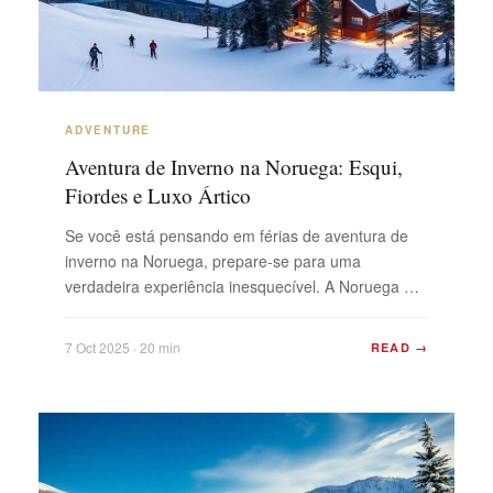
ADVENTURE
Aventura de Inverno na Noruega: Esqui,
Fiordes e Luxo Ártico
Se você está pensando em férias de aventura de
inverno na Noruega, prepare-se para uma
verdadeira experiência inesquecível. A Noruega no
inverno é como nenhum outro lugar – cidades
cobertas de neve, montanhas dramáticas e um tipo
7 Oct 2025 · 20 min
READ →
de luxo acolhedor que você simplesmente não
encontra em casa. Imagine-se passeando por Oslo
todo agasalhado, depois seguindo ...