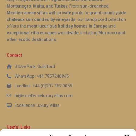
Montenegro, Malta, and Turkey
. From
sun-drenched
Mediterranean villas with private pools
to
grand countryside
châteaux surrounded by vineyards
, our handpicked collection
offers the
most luxurious holiday homes in Europe
and
exceptional villa escapes worldwide
, including
Morocco and
other exotic destinations
.
Contact
Stoke Park, Guildford
WhatsApp: +44 7957246845
Landline: +44 (0)207 362 9055
hi@excellenceluxuryvillas.com
Excellence Luxury Villas
Useful Links