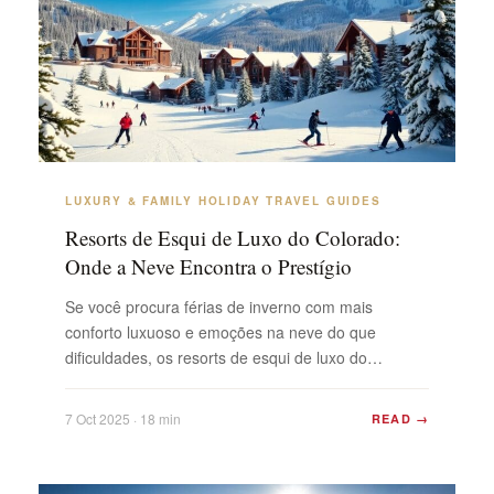
LUXURY & FAMILY HOLIDAY TRAVEL GUIDES
Resorts de Esqui de Luxo do Colorado:
Onde a Neve Encontra o Prestígio
Se você procura férias de inverno com mais
conforto luxuoso e emoções na neve do que
dificuldades, os resorts de esqui de luxo do
Colorado são imbatíveis. Não se trata apenas da
neve em pó — embora haja muita —, mas sim do
7 Oct 2025 · 18 min
READ →
pacote completo: hospedagem de alto padrão,
gastronomia sofisticada e um toque de ...