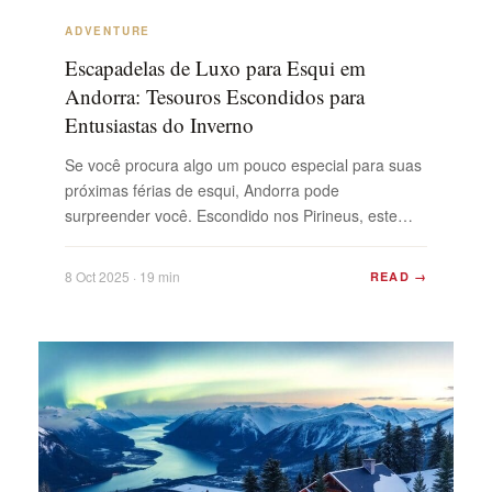
ADVENTURE
Escapadelas de Luxo para Esqui em
Andorra: Tesouros Escondidos para
Entusiastas do Inverno
Se você procura algo um pouco especial para suas
próximas férias de esqui, Andorra pode
surpreender você. Escondido nos Pirineus, este
pequeno país tornou-se silenciosamente favorito
para quem quer mais do que apenas boa neve.
8 Oct 2025 · 19 min
READ →
Imagine chalés de luxo, dias privados em spas e
uma culinária muito superior à média encontrada
nos lodges de esqui. ...