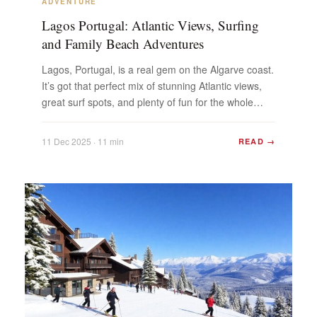
ADVENTURE
Lagos Portugal: Atlantic Views, Surfing
and Family Beach Adventures
Lagos, Portugal, is a real gem on the Algarve coast.
It’s got that perfect mix of stunning Atlantic views,
great surf spots, and plenty of fun for the whole
family. Whether you’re looking to catch your first
wave or just relax on a beautiful beach, this place
11 Dec 2025 · 11 min
READ →
has something for everyone. It’s a top spot ...