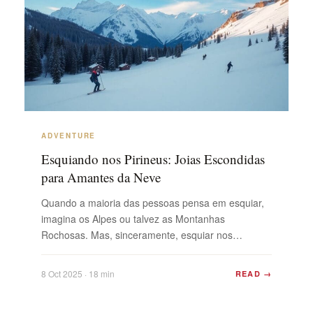
ADVENTURE
Esquiando nos Pirineus: Joias Escondidas
para Amantes da Neve
Quando a maioria das pessoas pensa em esquiar,
imagina os Alpes ou talvez as Montanhas
Rochosas. Mas, sinceramente, esquiar nos
Pireneus tem um clima totalmente diferente. Essas
montanhas, que se estendem entre a França e a
8 Oct 2025 · 18 min
READ →
Espanha, são cheias de surpresas—pistas menos
lotadas, vilarejos acolhedores e uma mistura de