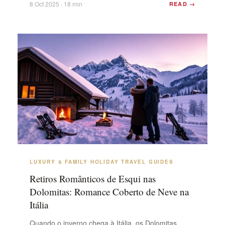
8 Oct 2025 · 18 min
READ →
encontrará palácios clássicos, suítes modernas
com acesso direto às pistas ...
LUXURY & FAMILY HOLIDAY TRAVEL GUIDES
Retiros Românticos de Esqui nas
Dolomitas: Romance Coberto de Neve na
Itália
Quando o inverno chega à Itália, os Dolomitas