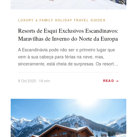
LUXURY & FAMILY HOLIDAY TRAVEL GUIDES
Resorts de Esqui Exclusivos Escandinavos:
Maravilhas de Inverno do Norte da Europa
A Escandinávia pode não ser o primeiro lugar que
vem à sua cabeça para férias na neve, mas,
sinceramente, está cheia de surpresas. Os resorts
de esqui exclusivos na Escandinávia são sinônimo
de pistas tranquilas, gastronomia incrível e aquelas
9 Oct 2025 · 19 min
READ →
cabanas aconchegantes que você vê em revistas
de viagem. Há algo para todos, seja trazendo as ...