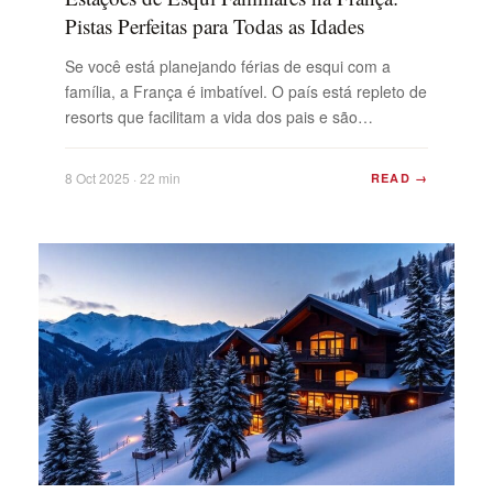
Pistas Perfeitas para Todas as Idades
Se você está planejando férias de esqui com a
família, a França é imbatível. O país está repleto de
resorts que facilitam a vida dos pais e são
divertidos para as crianças. Quer você queira pistas
suaves para iniciantes, escolas de esqui de alto
8 Oct 2025 · 22 min
READ →
nível ou apenas um lugar para tomar um bom
chocolate quente ...