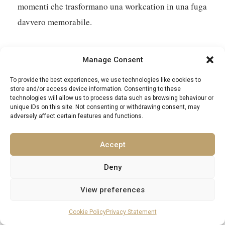
venire. Forse è imparare qualche frase della lingua
locale, scoprire un caffè nascosto o semplicemente
trascorrere un pomeriggio leggendo un libro con il
suono del mare come colonna sonora. Questi sono i
Manage Consent
momenti che trasformano una workcation in una fuga
davvero memorabile.
To provide the best experiences, we use technologies like cookies to
store and/or access device information. Consenting to these
technologies will allow us to process data such as browsing behaviour or
unique IDs on this site. Not consenting or withdrawing consent, may
Le Aspetti Pratici del Tuo Trasferimento in
adversely affect certain features and functions.
Riva al Mare
Accept
Trasferire la tua intera vita professionale in una villa
Deny
costiera richiede un po’ di lungimiranza, ma è del
tutto gestibile. Pensala come la preparazione per una
View preferences
lunga e lussuosa vacanza, ma con il tuo laptop al
Cookie Policy
Privacy Statement
seguito. Curare i dettagli significa che puoi davvero