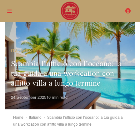
ITALIANO
Scambia l’ufficio con l’oceano: la
tua guida a una workcation con
affitto villa a lungo termine
24 September 2025
16 min read
Home
›
Italiano
›
Scambia l’ufficio con l’oceano: la tua guida a
una workcation con affitto villa a lungo termine