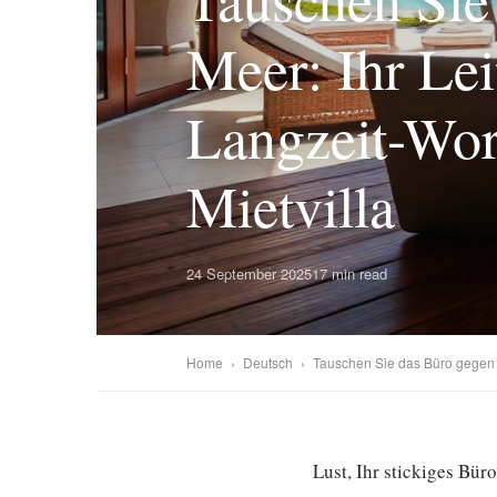
Meer: Ihr Lei
Langzeit-Wor
Mietvilla
24 September 2025
17 min read
Home
›
Deutsch
›
Tauschen Sie das Büro gegen da
Lust, Ihr stickiges Bü