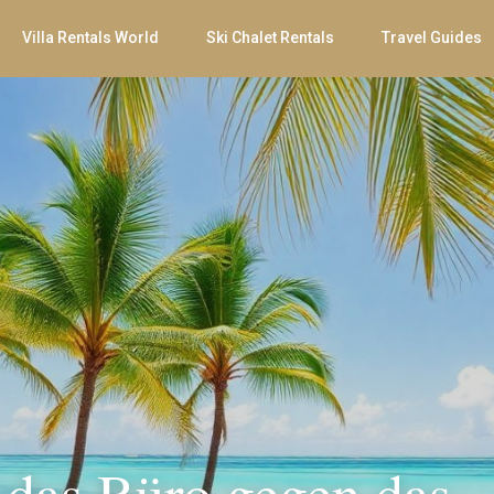
Villa Rentals World
Ski Chalet Rentals
Travel Guides
 das Büro gegen das