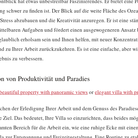
tblick hat etwas unbestreitbar Faszinierendes. Er bietet eine Pe
 schwer zu finden ist. Der Blick auf die weite Fläche des Ozea
tress abzubauen und die Kreativität anzuregen. Er ist eine stä
mittelbaren Aufgaben und fördert einen ausgewogeneren Ansatz b
glaublich erholsam sein und Ihnen helfen, mit neuer Konzentra
nd zu Ihrer Arbeit zurückzukehren. Es ist eine einfache, aber 
lebnis zu verbessern.
on von Produktivität und Paradies
beautiful property with panoramic views
or
elegant villa with p
chen der Erledigung Ihrer Arbeit und dem Genuss des Paradies
ve Ziel. Das bedeutet, Ihre Villa so einzurichten, dass beides mög
immten Bereich für die Arbeit ein, wie eine ruhige Ecke mit ei
la zur Entspannung und Freizeitgestaltung. Eine Routine zu etab