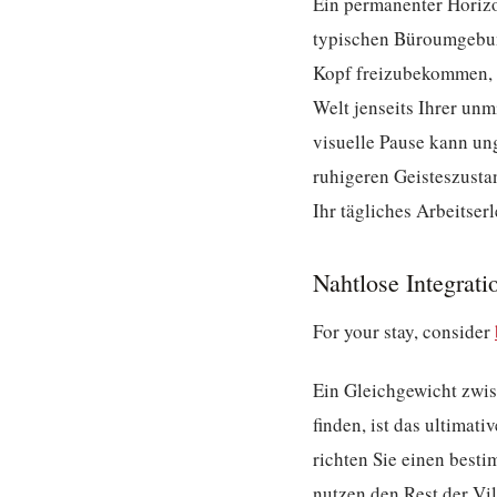
Ein permanenter Horizon
typischen Büroumgebung
Kopf freizubekommen, S
Welt jenseits Ihrer un
visuelle Pause kann un
ruhigeren Geisteszusta
Ihr tägliches Arbeitser
Nahtlose Integrati
For your stay, consider
Ein Gleichgewicht zwis
finden, ist das ultimati
richten Sie einen best
nutzen den Rest der Vil