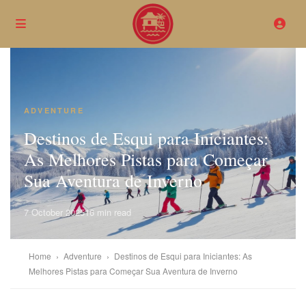
ADVENTURE
Destinos de Esqui para Iniciantes:
As Melhores Pistas para Começar
Sua Aventura de Inverno
7 October 2025
16 min read
Home
›
Adventure
›
Destinos de Esqui para Iniciantes: As
Melhores Pistas para Começar Sua Aventura de Inverno