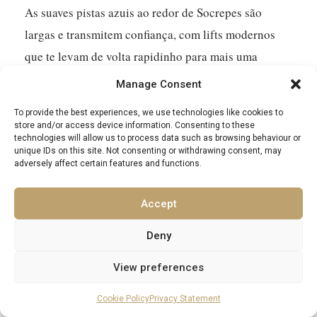
As suaves pistas azuis ao redor de Socrepes são
largas e transmitem confiança, com lifts modernos
que te levam de volta rapidinho para mais uma
descida.
Veja por que Cortina é queridinha dos
Manage Consent
novatos:
To provide the best experiences, we use technologies like cookies to
store and/or access device information. Consenting to these
Amplas áreas para iniciantes próximas à cidade
technologies will allow us to process data such as browsing behaviour or
unique IDs on this site. Not consenting or withdrawing consent, may
permitem treinar com conforto.
adversely affect certain features and functions.
Diversas escolas de esqui com aulas particulares
Accept
ou em grupo em vários idiomas.
Progressão fácil com pistas suaves, pensadas para
Deny
quem está começando.
View preferences
Atividades fora do esqui por toda parte: trilhas de
Cookie Policy
Privacy Statement
raquete de neve, patinação no gelo e descidas de