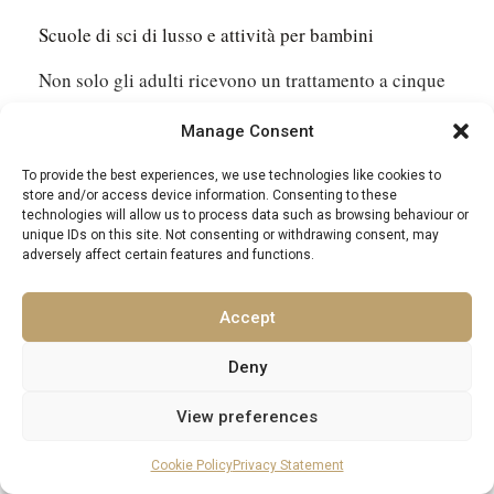
Scuole di sci di lusso e attività per bambini
Non solo gli adulti ricevono un trattamento a cinque
stelle. In tutta la regione le scuole di sci puntano su
Manage Consent
piccoli gruppi e istruttori personali. Il segreto è dare
To provide the best experiences, we use technologies like cookies to
a ogni bambino sicurezza e divertimento:
store and/or access device information. Consenting to these
technologies will allow us to process data such as browsing behaviour or
unique IDs on this site. Not consenting or withdrawing consent, may
Lezioni private con istruttori multilingue che
adversely affect certain features and functions.
fanno realmente diventare l’apprendimento un
gioco
Accept
Simpatici “giardini della neve” con piste dolci e
Deny
tappeti magici per i più piccoli
View preferences
Camp freestyle e snowboard dedicati ad
adolescenti alla ricerca di maggiore avventura
Cookie Policy
Privacy Statement