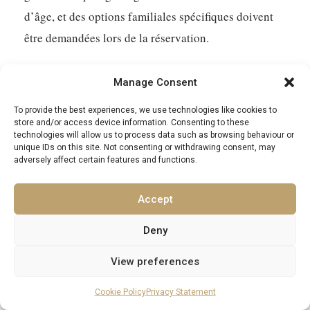
d’âge, et des options familiales spécifiques doivent
être demandées lors de la réservation.
Qu’est-ce qui rend ces sports d’aventure des
Manage Consent
expériences de ‘luxe’ en Croatie ?
To provide the best experiences, we use technologies like cookies to
L’aspect luxe vient des affrètements privés, de
store and/or access device information. Consenting to these
technologies will allow us to process data such as browsing behaviour or
l’accès exclusif aux meilleurs endroits, de
unique IDs on this site. Not consenting or withdrawing consent, may
adversely affect certain features and functions.
l’équipement de première qualité, des guides privés
experts et des itinéraires personnalisés. Il s’agit de
Accept
profiter d’activités passionnantes avec plus de
confort, d’intimité et de service sur mesure.
Deny
View preferences
Cookie Policy
Privacy Statement