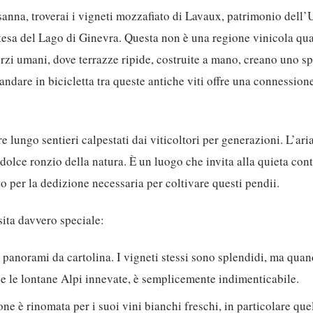
sanna, troverai i vigneti mozzafiato di Lavaux, patrimonio de
istesa del Lago di Ginevra. Questa non è una regione vinicola qu
orzi umani, dove terrazze ripide, costruite a mano, creano uno s
ndare in bicicletta tra queste antiche viti offre una connession
 lungo sentieri calpestati dai viticoltori per generazioni. L’ari
dolce ronzio della natura. È un luogo che invita alla quieta co
per la dedizione necessaria per coltivare questi pendii.
ita davvero speciale:
 panorami da cartolina. I vigneti stessi sono splendidi, ma quan
e le lontane Alpi innevate, è semplicemente indimenticabile.
ne è rinomata per i suoi vini bianchi freschi, in particolare quel