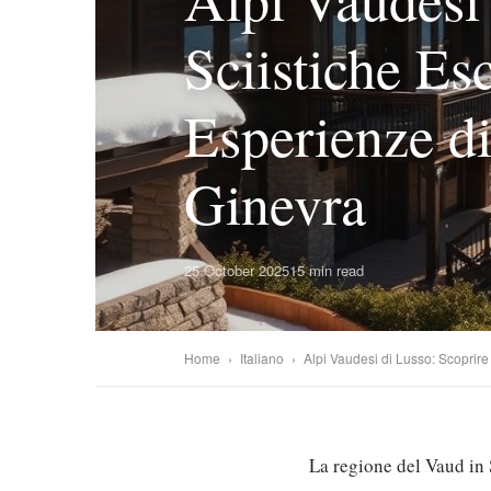
Sciistiche Esc
Esperienze di
Ginevra
25 October 2025
15 min read
Home
›
Italiano
›
Alpi Vaudesi di Lusso: Scoprire 
La regione del Vaud in S