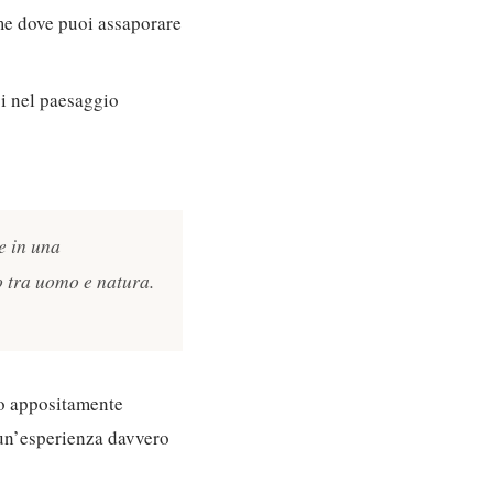
ime dove puoi assaporare
si nel paesaggio
e in una
o tra uomo e natura.
ono appositamente
È un’esperienza davvero