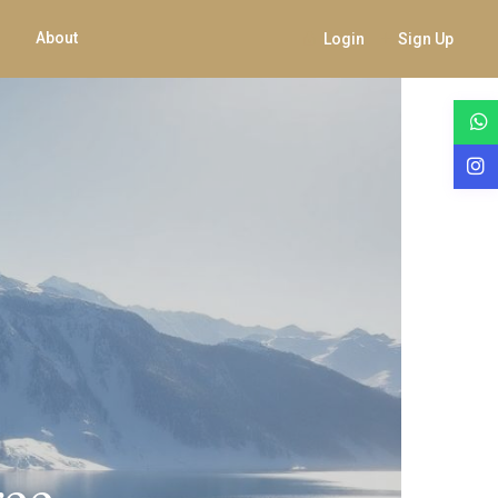
About
Login
Sign Up
ree