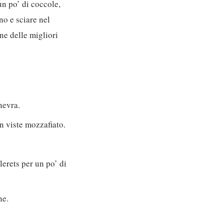
un po’ di coccole,
no e sciare nel
ne delle migliori
nevra.
n viste mozzafiato.
lerets per un po’ di
ne.