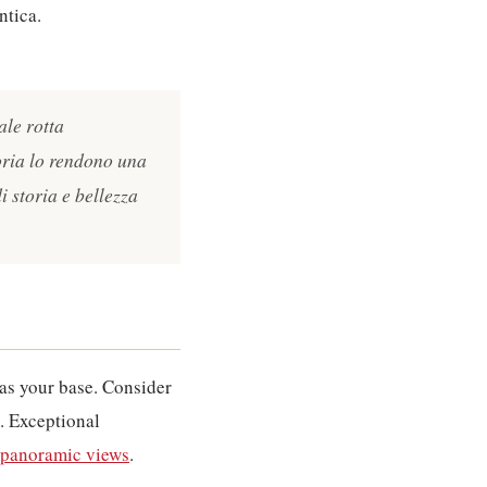
ntica.
ale rotta
oria lo rendono una
i storia e bellezza
as your base. Consider
. Exceptional
h panoramic views
.