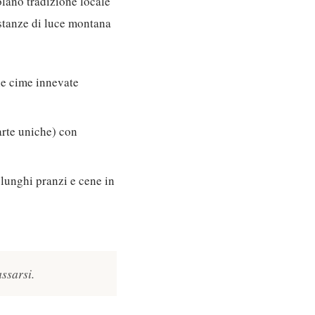
colano tradizione locale
e stanze di luce montana
le cime innevate
arte uniche) con
 lunghi pranzi e cene in
assarsi.