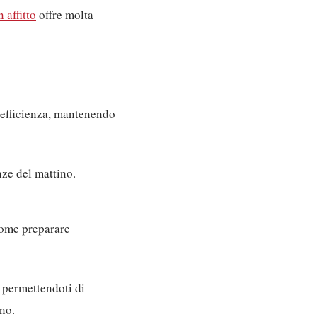
 affitto
offre molta
d efficienza, mantenendo
nze del mattino.
come preparare
 permettendoti di
ino.