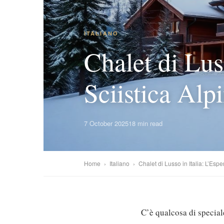
ITALIANO
Chalet di Lus
Sciistica Alp
7 October 2025
18 min read
Home
›
Italiano
›
Chalet di Lusso in Italia: L’Esp
C’è qualcosa di speciale