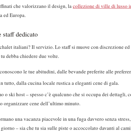
raffinati che valorizzano il design, la
collezione di ville di lusso in
lia ed Europa.
 staff dedicato
chalet italiani? Il servizio. Lo staff si muove con discrezione e
e tu debba chiedere due volte.
noscono le tue abitudini, dalle bevande preferite alle prefere
in tutto, dalla cucina locale rustica a eleganti cene di gala.
 o ski host – spesso c’è qualcuno che si occupa dei dettagli, 
i o organizzare cene dell’ultimo minuto.
ormano una vacanza piacevole in una fuga davvero senza stress,
i giorno – sia che tu sia sulle piste o accoccolato davanti al cam