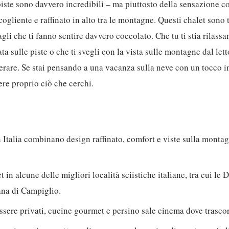
 piste sono davvero incredibili – ma piuttosto della sensazione c
ogliente e raffinato in alto tra le montagne. Questi chalet sono 
agli che ti fanno sentire davvero coccolato. Che tu ti stia rilass
a sulle piste o che ti svegli con la vista sulle montagne dal let
erare. Se stai pensando a una vacanza sulla neve con un tocco in 
ere proprio ciò che cerchi.
in Italia combinano design raffinato, comfort e viste sulla mont
t in alcune delle migliori località sciistiche italiane, tra cui le 
a di Campiglio.
ssere privati, cucine gourmet e persino sale cinema dove trascorr