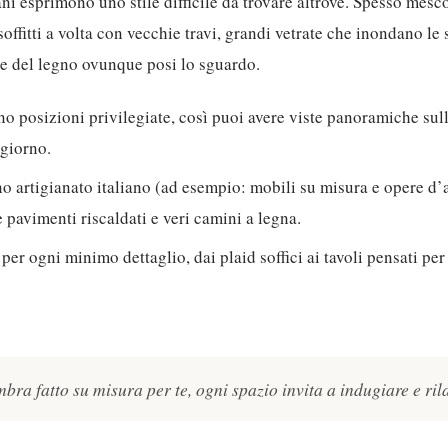
iani esprimono uno stile difficile da trovare altrove. Spesso mes
soffitti a volta con vecchie travi, grandi vetrate che inondano l
le del legno ovunque posi lo sguardo.
o posizioni privilegiate, così puoi avere viste panoramiche sul
ggiorno.
o artigianato italiano (ad esempio: mobili su misura e opere d’
 pavimenti riscaldati e veri camini a legna.
per ogni minimo dettaglio, dai plaid soffici ai tavoli pensati per
bra fatto su misura per te, ogni spazio invita a indugiare e ril