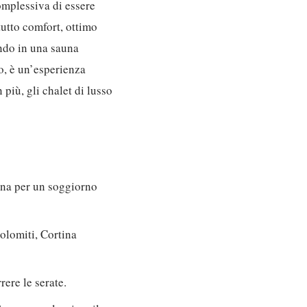
omplessiva di essere
tutto comfort, ottimo
ando in una sauna
to, è un’esperienza
più, gli chalet di lusso
agna per un soggiorno
Dolomiti, Cortina
ere le serate.