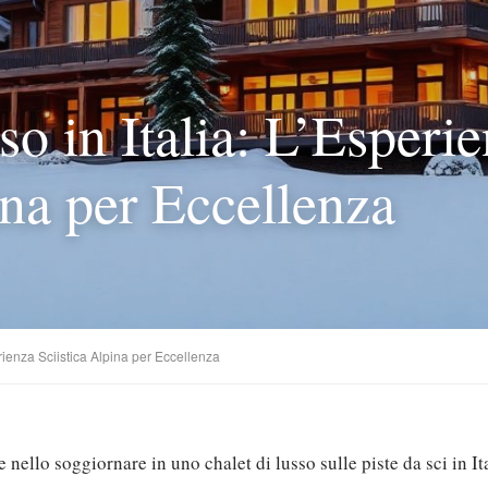
so in Italia: L’Esperi
ina per Eccellenza
erienza Sciistica Alpina per Eccellenza
 nello soggiornare in uno chalet di lusso sulle piste da sci in Ita