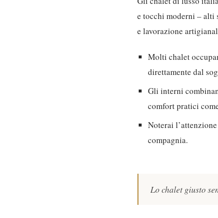
Gli chalet di lusso ital
e tocchi moderni – alti 
e lavorazione artigiana
Molti chalet occupan
direttamente dal so
Gli interni combinan
comfort pratici come
Noterai l’attenzione 
compagnia.
Lo chalet giusto sem