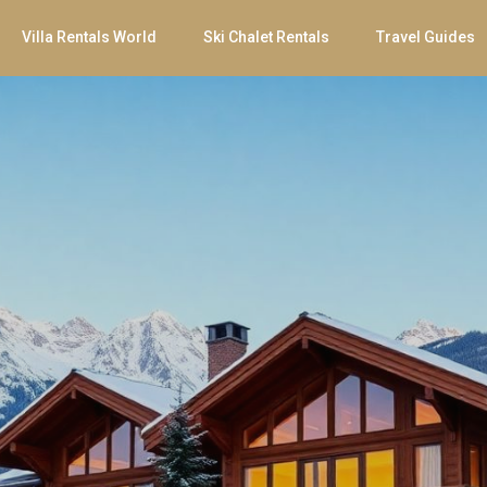
Villa Rentals World
Ski Chalet Rentals
Travel Guides