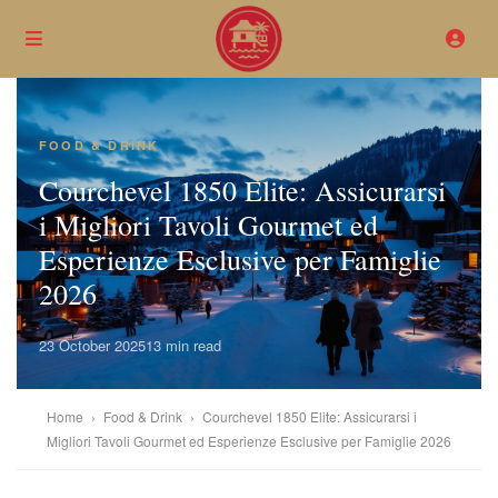
FOOD & DRINK
Courchevel 1850 Elite: Assicurarsi
i Migliori Tavoli Gourmet ed
Esperienze Esclusive per Famiglie
2026
23 October 2025
13 min read
Home
›
Food & Drink
›
Courchevel 1850 Elite: Assicurarsi i
Migliori Tavoli Gourmet ed Esperienze Esclusive per Famiglie 2026