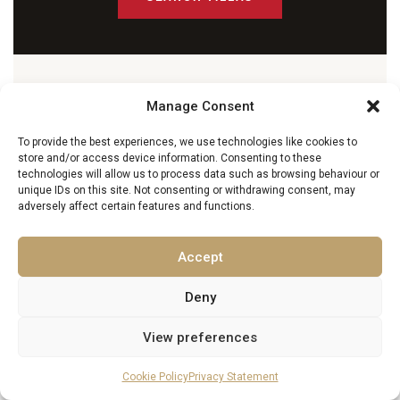
MORE FROM EXCELLENCE LUXURY VILLAS
Manage Consent
You May Also Enjoy
To provide the best experiences, we use technologies like cookies to
store and/or access device information. Consenting to these
technologies will allow us to process data such as browsing behaviour or
unique IDs on this site. Not consenting or withdrawing consent, may
adversely affect certain features and functions.
Accept
Deny
View preferences
Cookie Policy
Privacy Statement
Benessere alle Tue Condizioni: Ville Private