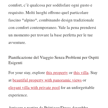
comfort, c’è qualcosa per soddisfare ogni gusto e
requisito. Molti luoghi offrono quel particolare
fascino *alpino*, combinando design tradizionale
con comfort contemporaneo. Vale la pena prendersi
un momento per trovare la base perfetta per le tue
avventure.
Pianificazione del Viaggio Senza Problemi per Ospiti
Esigenti
For your stay, explore
this property
or
this villa
. Stay
at
beautiful property with panoramic views
or
elegant villa with private pool
for an unforgettable
experience.
Arrivare e partire da Prättigau/Davos dovrebbe