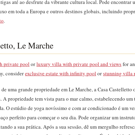
tigas até ao desfrute da vibrante cultura local. Pode encontrar
luxo em toda a Europa e outros destinos globais, incluindo prop
to
.
letto, Le Marche
th private pool
or
luxury villa with private pool and views
for an
ay, consider
exclusive estate with infinity pool
or
stunning villa 
 de uma grande propriedade em Le Marche, a Casa Castelletto 
. A propriedade tem vista para o mar calmo, estabelecendo um 
da.
O estúdio de yoga novíssimo e com ar condicionado é um ve
ço perfeito para começar o seu dia. Pode organizar um instrut
litando a sua prática. Após a sua sessão, dê um mergulho refres