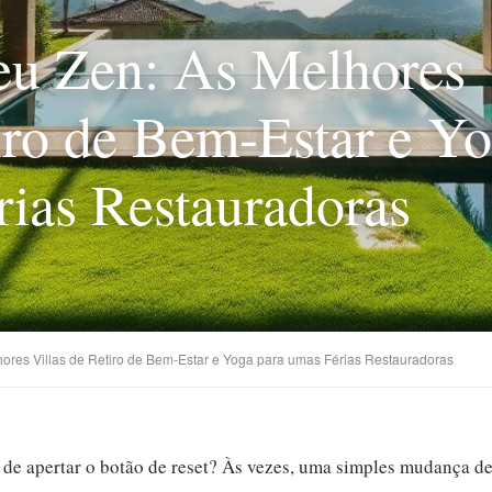
eu Zen: As Melhores
iro de Bem-Estar e Y
rias Restauradoras
ores Villas de Retiro de Bem-Estar e Yoga para umas Férias Restauradoras
 de apertar o botão de reset? Às vezes, uma simples mudança de