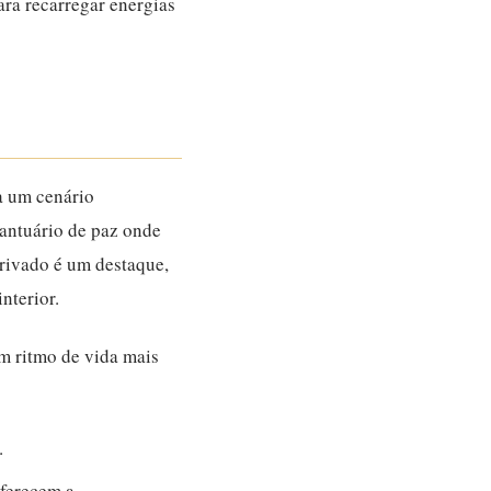
ara recarregar energias
a um cenário
santuário de paz onde
rivado é um destaque,
nterior.
um ritmo de vida mais
.
oferecem a