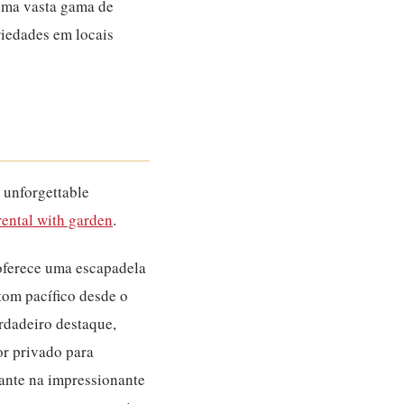
 uma vasta gama de
riedades em locais
 unforgettable
rental with garden
.
oferece uma escapadela
tom pacífico desde o
rdadeiro destaque
,
or privado para
cante na impressionante