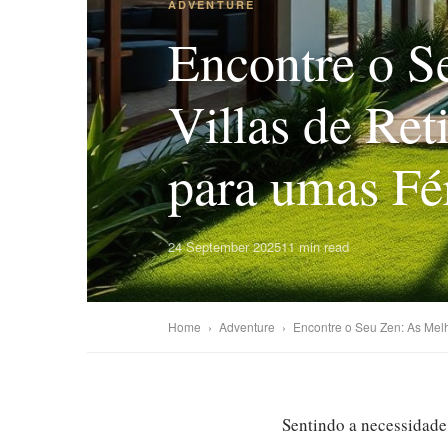
ADVENTURE
Encontre o S
Villas de Ret
para umas Fé
24 September 2025
11 min read
Home
›
Adventure
›
Encontre o Seu Zen: As Melh
Sentindo a necessidade