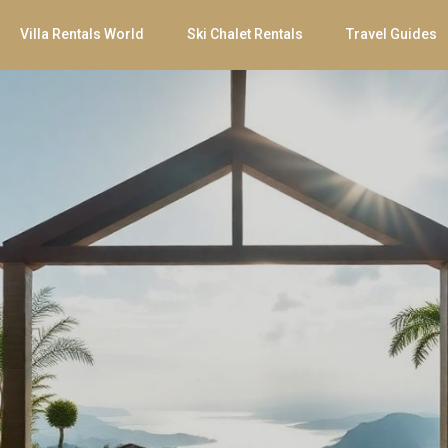
Villa Rentals World
Ski Chalet Rentals
Travel Guides