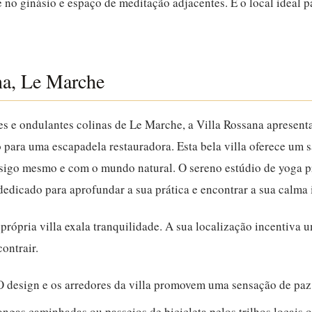
xe no ginásio e espaço de meditação adjacentes. É o local ideal p
na, Le Marche
es e ondulantes colinas de Le Marche, a Villa Rossana apresent
 para uma escapadela restauradora. Esta bela villa oferece um 
nsigo mesmo e com o mundo natural.
O sereno estúdio de yoga p
dicado para aprofundar a sua prática e encontrar a sua calma i
 própria villa exala tranquilidade. A sua localização incentiva 
contrair.
 design e os arredores da villa promovem uma sensação de paz
ngas caminhadas ou passeios de bicicleta pelos trilhos locais 