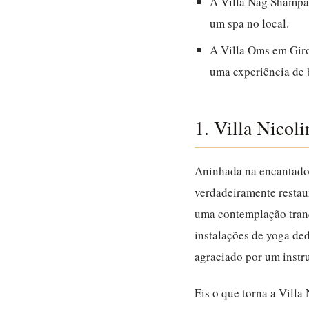
A Villa Nag Shampa 
um spa no local.
A Villa Oms em Giro
uma experiência de 
1. Villa Nicoli
Aninhada na encantador
verdadeiramente restaur
uma contemplação tranq
instalações de yoga de
agraciado por um instru
Eis o que torna a Villa