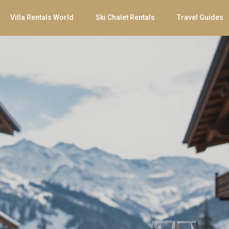
Villa Rentals World
Ski Chalet Rentals
Travel Guides