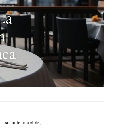
La
n
aca
 bastante increíble,