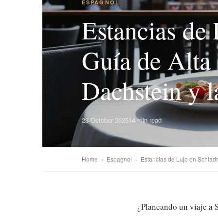
ESPAGNOL
Estancias de
Guía de Alta
Dachstein y 
23 October 2025
14 min read
Home
›
Espagnol
›
Estancias de Lujo en Schladm
¿Planeando un viaje a 