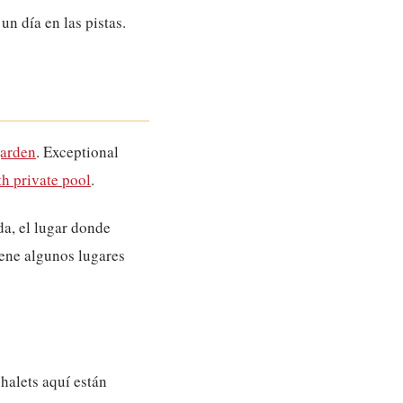
n día en las pistas.
garden
. Exceptional
th private pool
.
da, el lugar donde
iene algunos lugares
halets aquí están