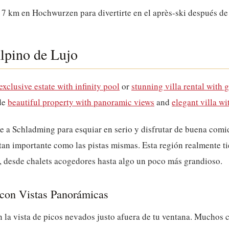
7 km en Hochwurzen para divertirte en el après-ski después de u
lpino de Lujo
exclusive estate with infinity pool
or
stunning villa rental with 
de
beautiful property with panoramic views
and
elegant villa wi
e a Schladming para esquiar en serio y disfrutar de buena comi
tan importante como las pistas mismas. Esta región realmente t
e, desde chalets acogedores hasta algo un poco más grandioso.
 con Vistas Panorámicas
 la vista de picos nevados justo afuera de tu ventana. Muchos c