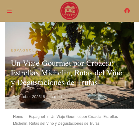
ESPAGNOL
Un Viaje Gourmet por Croacia:
Estrellas Michelin, Rutas del Vino
y Degustaciones de Trufas
17 October 2025
18 min read
Home
›
Espagnol
›
Un Viaje Gourmet por Croacia: Estrellas
Michelin, Rutas del Vino y Degustaciones de Trufas