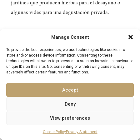
jardines que producen hierbas para el desayuno o
algunas vides para una degustación privada.
Experiencias de Chef Privado y Tours Gourmet
Manage Consent
Para aquellos que quieren ir más allá de simplemente
To provide the best experiences, we use technologies like cookies to
cenar fuera, organizar un chef privado cambia las
store and/or access device information. Consenting to these
technologies will allow us to process data such as browsing behaviour or
reglas del juego. Imagina a un chef local que viene a
unique IDs on this site. Not consenting or withdrawing consent, may
tu villa, quizás después de haber visitado un
adversely affect certain features and functions.
mercado juntos, para preparar una comida utilizando
Accept
los ingredientes más frescos. Es una forma íntima de
comprender la cocina croata. Estos chefs a menudo
Deny
se especializan en platos regionales, explicando la
View preferences
herencia detrás de cada plato.
Cookie Policy
Privacy Statement
Más allá de la cocina privada, considera los tours