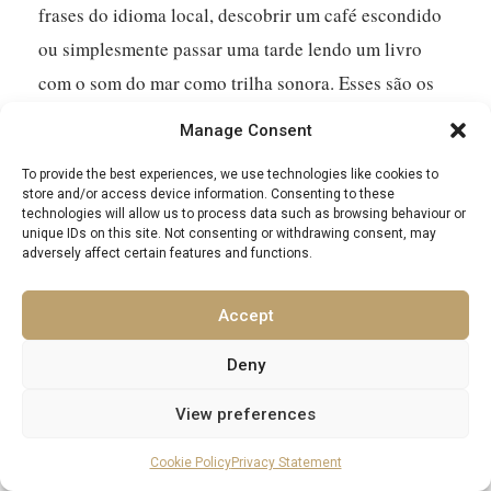
frases do idioma local, descobrir um café escondido
ou simplesmente passar uma tarde lendo um livro
com o som do mar como trilha sonora. Esses são os
momentos que transformam uma workcation em uma
Manage Consent
fuga verdadeiramente memorável.
To provide the best experiences, we use technologies like cookies to
store and/or access device information. Consenting to these
technologies will allow us to process data such as browsing behaviour or
As Praticidades da Sua Relocação Costeira
unique IDs on this site. Not consenting or withdrawing consent, may
adversely affect certain features and functions.
Mudar toda a sua vida profissional para uma vila
Accept
costeira exige um pouco de planejamento, mas é
totalmente gerenciável. Pense nisso como se preparar
Deny
para umas férias longas e luxuosas, mas com seu
View preferences
laptop a tiracolo. Acertar os detalhes significa que
você pode realmente relaxar no ritmo da vida à
Cookie Policy
Privacy Statement