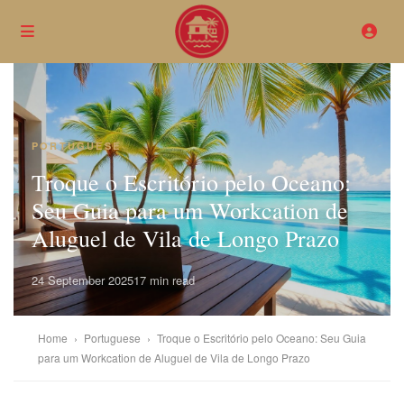
PORTUGUESE
Troque o Escritório pelo Oceano:
Seu Guia para um Workcation de
Aluguel de Vila de Longo Prazo
24 September 2025
17 min read
Home
›
Portuguese
›
Troque o Escritório pelo Oceano: Seu Guia
para um Workcation de Aluguel de Vila de Longo Prazo