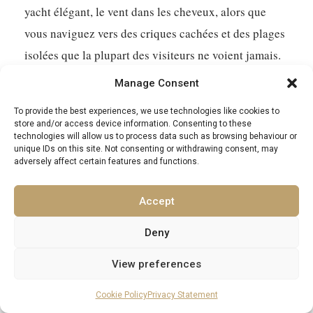
yacht élégant, le vent dans les cheveux, alors que
vous naviguez vers des criques cachées et des plages
isolées que la plupart des visiteurs ne voient jamais.
Votre skipper peut adapter la journée à vos désirs,
Manage Consent
qu’il s’agisse de trouver l’endroit idéal pour nager
To provide the best experiences, we use technologies like cookies to
dans des eaux cristallines, d’explorer un charmant
store and/or access device information. Consenting to these
technologies will allow us to process data such as browsing behaviour or
village de pêcheurs moins connu, ou simplement de
unique IDs on this site. Not consenting or withdrawing consent, may
profiter du calme et de la tranquillité loin des ports
adversely affect certain features and functions.
plus fréquentés. C’est la liberté ultime de découvrir
Accept
l’Adriatique à votre rythme.
Deny
Dégustations de vin exclusives et tours
gastronomiques
View preferences
La scène viticole croate est un secret bien gardé, et
Cookie Policy
Privacy Statement