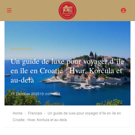
FRANCAIS
Un guide de luxe pour voyager d’île
en île en Croatie : Hvar, Korčula et
au-delà
16 October 2025
19 min read
Home
›
Francais
›
Un guide de luxe pour voyager d’île en île en
Croatie : Hvar, Korčula et au-delà