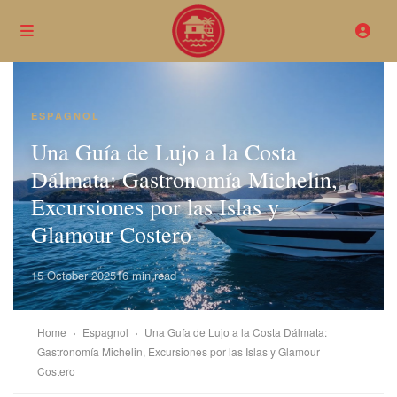
ESPAGNOL
Una Guía de Lujo a la Costa
Dálmata: Gastronomía Michelin,
Excursiones por las Islas y
Glamour Costero
15 October 2025
16 min read
Home
›
Espagnol
›
Una Guía de Lujo a la Costa Dálmata:
Gastronomía Michelin, Excursiones por las Islas y Glamour
Costero