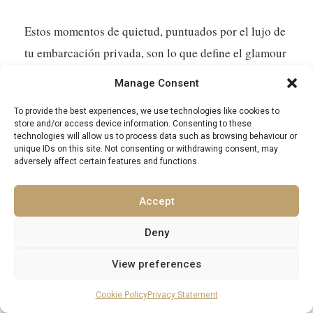
Estos momentos de quietud, puntuados por el lujo de
tu embarcación privada, son lo que define el glamour
costero en la Costa Dálmata. Se trata de experimentar
Manage Consent
la belleza de Croacia de una manera que es a la vez
To provide the best experiences, we use technologies like cookies to
profundamente personal y absolutamente
store and/or access device information. Consenting to these
espectacular.
technologies will allow us to process data such as browsing behaviour or
unique IDs on this site. Not consenting or withdrawing consent, may
adversely affect certain features and functions.
Preguntas Frecuentes
Accept
Deny
¿Cuál es la mejor época del año para visitar la Costa
Dálmata para un viaje de lujo?
View preferences
La época más agradable para visitar es generalmente
Cookie Policy
Privacy Statement
de mayo a octubre. Durante estos meses, puedes