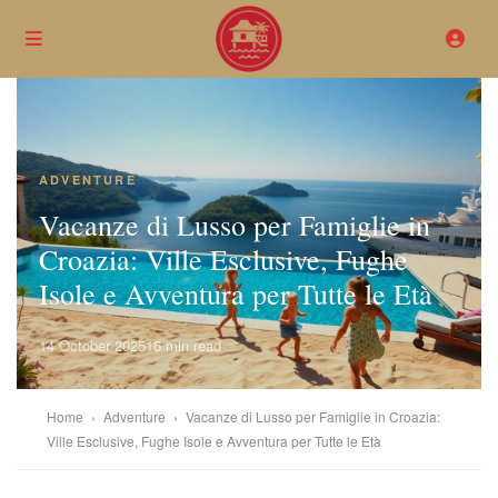
ADVENTURE
Vacanze di Lusso per Famiglie in
Croazia: Ville Esclusive, Fughe
Isole e Avventura per Tutte le Età
14 October 2025
16 min read
Home
›
Adventure
›
Vacanze di Lusso per Famiglie in Croazia:
Ville Esclusive, Fughe Isole e Avventura per Tutte le Età