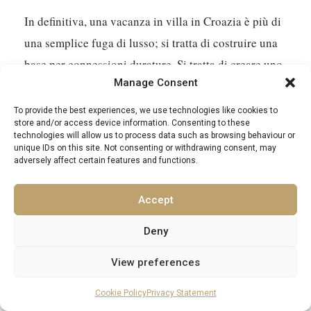
In definitiva, una vacanza in villa in Croazia è più di
una semplice fuga di lusso; si tratta di costruire una
base per connessioni durature. Si tratta di creare uno
Manage Consent
spazio in cui tutti si sentano rilassati, amati e
connessi.
To provide the best experiences, we use technologies like cookies to
store and/or access device information. Consenting to these
technologies will allow us to process data such as browsing behaviour or
Pasti condivisi:
Dai pranzi informali a bordo
unique IDs on this site. Not consenting or withdrawing consent, may
adversely affect certain features and functions.
piscina alle elaborate cene preparate da uno chef
privato, il cibo diventa un punto focale per stare
Accept
insieme.
Deny
Esplorazione:
Scoprire calette nascoste, vagare
per città antiche o semplicemente godersi i
View preferences
giardini della villa insieme favorisce un senso di
Cookie Policy
Privacy Statement
avventura condivisa.